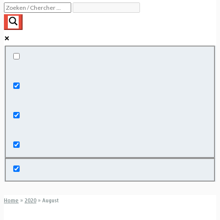
Exact matches only
Search in title
Search in content
Home
»
2020
»
August