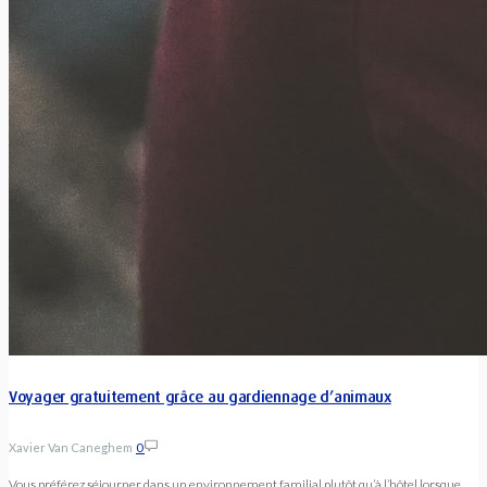
Voyager gratuitement grâce au gardiennage d’animaux
Xavier Van Caneghem
0
Vous préférez séjourner dans un environnement familial plutôt qu’à l’hôtel lorsque