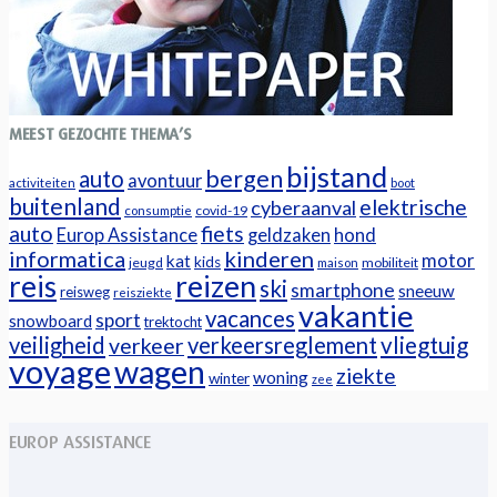
MEEST GEZOCHTE THEMA’S
bijstand
bergen
auto
avontuur
activiteiten
boot
buitenland
elektrische
cyberaanval
covid-19
consumptie
auto
fiets
Europ Assistance
geldzaken
hond
informatica
kinderen
motor
kat
kids
jeugd
mobiliteit
maison
reizen
reis
ski
smartphone
sneeuw
reisweg
reisziekte
vakantie
vacances
sport
snowboard
trektocht
veiligheid
verkeersreglement
vliegtuig
verkeer
voyage
wagen
ziekte
woning
winter
zee
EUROP ASSISTANCE