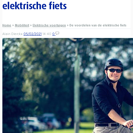
elektrische fiets
Home
»
Mobiliteit
»
Elektrische voertuigen
»
De voordelen van de elektrische fiets
Alain Dierckx
05/02/2021
14:40
0