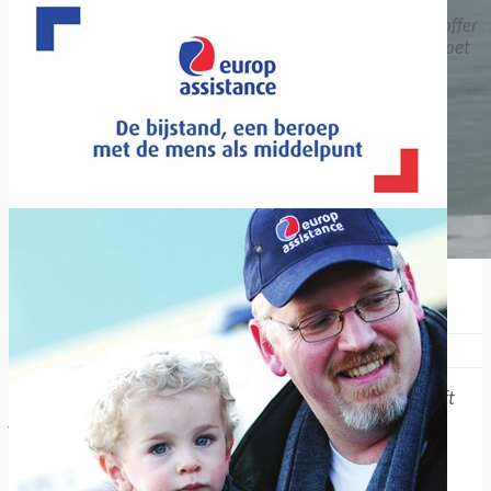
Iedereen kan tijdens eender welke verplaatsing het slachtoffer
worden of de getuige zijn van een verkeersongeval. Wat moet
men dan...
De vierde Mobiliteitsbarometer van Europ Assistance België
Xavier Van Caneghem
0
Het gebruik van elektrische auto’s en zachte mobiliteit blijft
groeien in België, maar obstakels belemmeren een vlotte
overgang. Elk jaar...