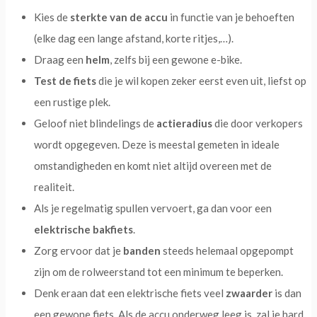
Kies de
sterkte van de accu
in functie van je behoeften
(elke dag een lange afstand, korte ritjes,…).
Draag een
helm
, zelfs bij een gewone e-bike.
Test de fiets
die je wil kopen zeker eerst even uit, liefst op
een rustige plek.
Geloof niet blindelings de
actieradius
die door verkopers
wordt opgegeven. Deze is meestal gemeten in ideale
omstandigheden en komt niet altijd overeen met de
realiteit.
Als je regelmatig spullen vervoert, ga dan voor een
elektrische bakfiets
.
Zorg ervoor dat je
banden
steeds helemaal opgepompt
zijn om de rolweerstand tot een minimum te beperken.
Denk eraan dat een elektrische fiets veel
zwaarder
is dan
een gewone fiets. Als de accu onderweg leeg is, zal je hard