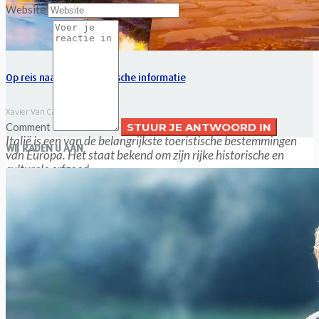
Website
Op reis naar Italië: praktische informatie
Xavier Van Caneghem
0
Comment
Italië is een van de belangrijkste toeristische bestemmingen
WIJ RADEN U AAN
van Europa. Het staat bekend om zijn rijke historische en
culturele erfgoed,...