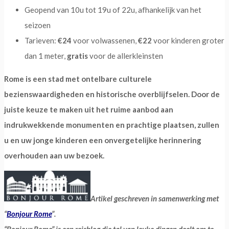
Geopend van 10u tot 19u of 22u, afhankelijk van het
seizoen
Tarieven:
€24
voor volwassenen,
€22
voor kinderen groter
dan 1 meter,
gratis
voor de allerkleinsten
Rome is een stad met ontelbare culturele
bezienswaardigheden en historische overblijfselen. Door de
juiste keuze te maken uit het ruime aanbod aan
indrukwekkende monumenten en prachtige plaatsen, zullen
u en uw jonge kinderen een onvergetelijke herinnering
overhouden aan uw bezoek.
Artikel geschreven in samenwerking met
“
Bonjour Rome
”.
“Bonjour Rome” is een reisblog die tal van leuke dingen deelt om te