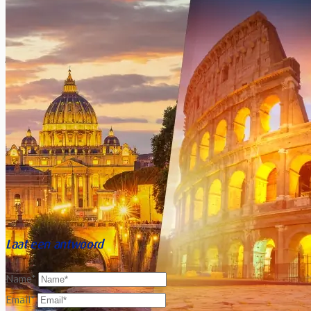
Xavier Van Caneghem
0
Tijdens het toeristische seizoen openen de politiediensten van
grote steden als Rome, Parijs, Barcelona of Londen dagelijks
honderden dossiers m.b.t....
Laat een antwoord
Name*
Email*