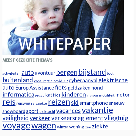
MEEST GEZOCHTE THEMA’S
bijstand
bergen
auto
avontuur
activiteiten
boot
buitenland
elektrische
cyberaanval
covid-19
consumptie
auto
fiets
Europ Assistance
geldzaken
hond
informatica
kinderen
motor
kat
kids
jeugd
mobiliteit
maison
reizen
reis
ski
smartphone
sneeuw
reisweg
reisziekte
vakantie
vacances
sport
snowboard
trektocht
veiligheid
verkeersreglement
vliegtuig
verkeer
voyage
wagen
ziekte
woning
winter
zee