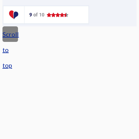
Scroll
to
top