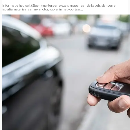
Informatie het kort (Steen)marters en wezels knagen aan de kabels, slangen en
isolatiemateriaal van uw motor, vooral in het voorjaar....