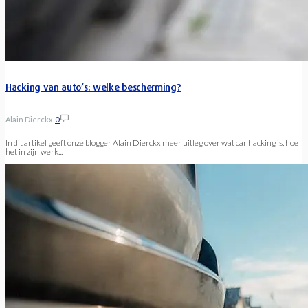
Hacking van auto’s: welke bescherming?
Alain Dierckx
0
In dit artikel geeft onze blogger Alain Dierckx meer uitleg over wat car hacking is, hoe
het in zijn werk...