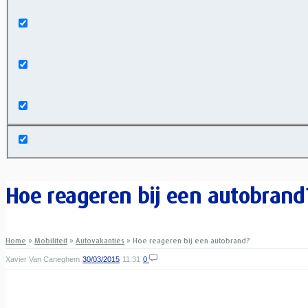
Exact matches only
Search in title
Search in content
Hoe reageren bij een autobrand
Home
»
Mobiliteit
»
Autovakanties
»
Hoe reageren bij een autobrand?
Xavier Van Caneghem
30/03/2015
11:31
0