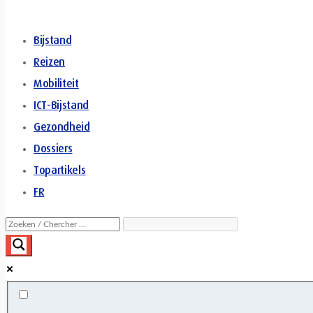
Bijstand
Reizen
Mobiliteit
ICT-Bijstand
Gezondheid
Dossiers
Topartikels
FR