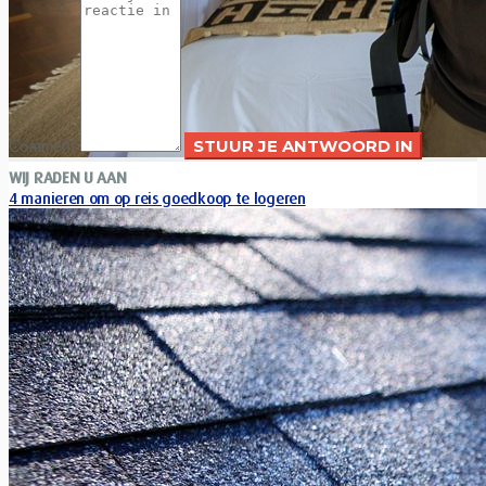
Comment
WIJ RADEN U AAN
4 manieren om op reis goedkoop te logeren
Xavier Van Caneghem
0
Onze globetrotters, geven ons vanuit hun reiservaring 4
manieren om tijdens een rondreis goedkoop te logeren....