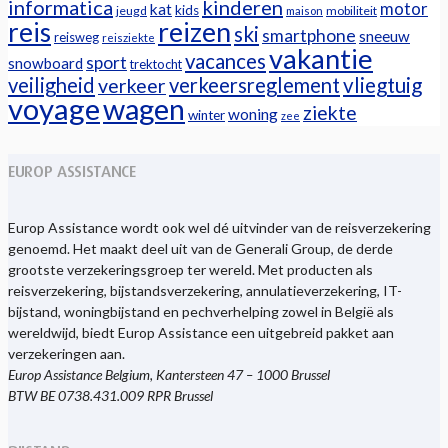
informatica
kinderen
motor
kat
kids
jeugd
mobiliteit
maison
reizen
reis
ski
smartphone
sneeuw
reisweg
reisziekte
vakantie
vacances
sport
snowboard
trektocht
veiligheid
verkeersreglement
vliegtuig
verkeer
voyage
wagen
ziekte
woning
winter
zee
EUROP ASSISTANCE
Europ Assistance wordt ook wel dé uitvinder van de reisverzekering
genoemd. Het maakt deel uit van de Generali Group, de derde
grootste verzekeringsgroep ter wereld. Met producten als
reisverzekering, bijstandsverzekering, annulatieverzekering, IT-
bijstand, woningbijstand en pechverhelping zowel in België als
wereldwijd, biedt Europ Assistance een uitgebreid pakket aan
verzekeringen aan.
Europ Assistance Belgium, Kantersteen 47 – 1000 Brussel
BTW BE 0738.431.009 RPR Brussel