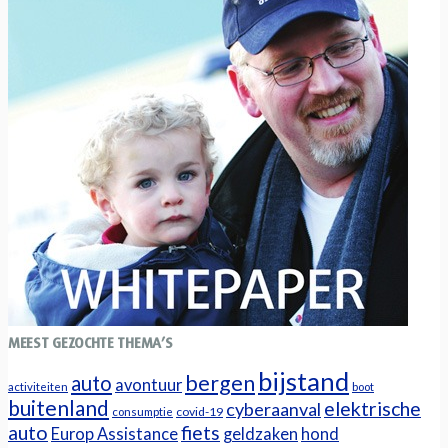
MEEST GEZOCHTE THEMA’S
bijstand
bergen
auto
avontuur
activiteiten
boot
buitenland
elektrische
cyberaanval
covid-19
consumptie
auto
fiets
Europ Assistance
geldzaken
hond