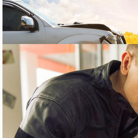
Is een internationaal rijbewijs nuttig of verplicht?
Xavier Van Caneghem
0
Plant u binnenkort een autoreis of wilt u een voertuig huren in
het buitenland? Ga dan zeker na of u...