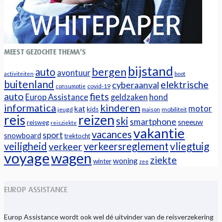
MEEST GEZOCHTE THEMA’S
bijstand
bergen
auto
avontuur
activiteiten
boot
buitenland
elektrische
cyberaanval
covid-19
consumptie
auto
fiets
Europ Assistance
geldzaken
hond
informatica
kinderen
motor
kat
kids
jeugd
mobiliteit
maison
reizen
reis
ski
smartphone
sneeuw
reisweg
reisziekte
vakantie
vacances
sport
snowboard
trektocht
veiligheid
verkeersreglement
vliegtuig
verkeer
voyage
wagen
ziekte
woning
winter
zee
EUROP ASSISTANCE
Europ Assistance wordt ook wel dé uitvinder van de reisverzekering