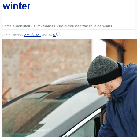
winter
Home
»
Mobiliteit
»
Autovakanties
»
De elektrische wagen in de winter
Alain Dierckx
27/11/2023
09:06
0