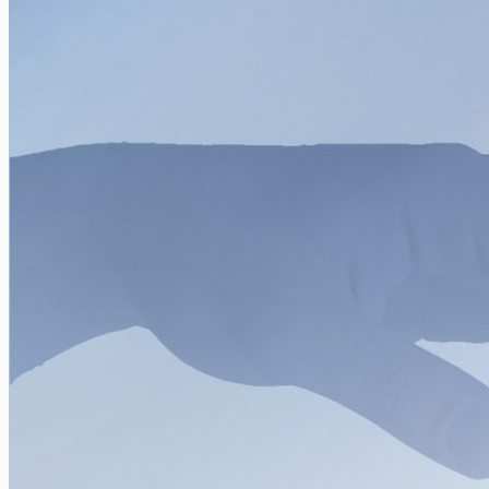
Xavier Van Caneghem
0
Mensen die een eerste motor willen kopen, doen dit meestal in
een plotse bevlieging. Maar dit is niet altijd slim....