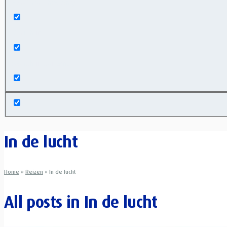
Exact matches only
Search in title
Search in content
In de lucht
Home
»
Reizen
»
In de lucht
All posts in
In de lucht