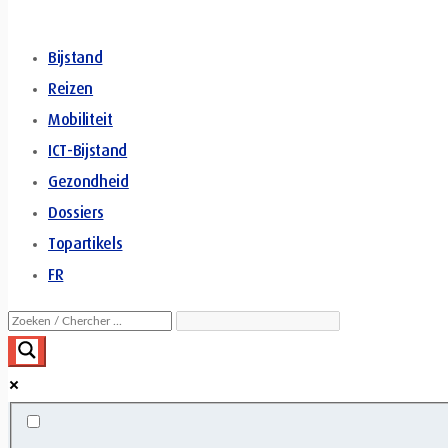
Bijstand
Reizen
Mobiliteit
ICT-Bijstand
Gezondheid
Dossiers
Topartikels
FR