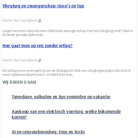
Vliegtuig en zwangerschap: risico’s en tips
Xavier Van Caneghem
0
Loopt men een risico als men tijdens de zwangerschap met het vliegtuig reist? Wat is
de beste periode tijdens de...
Hoe gaat men op reis zonder jetlag?
Xavier Van Caneghem
0
De jetlag is een ontregeling van de biologische klok van vliegtuigreizigers die drie of
meer tijdzones doorkruisen. Ontdek hier hoe...
WIJ RADEN U AAN
Timeshare: valkuilen en tips vermijden op vakantie
Aankoop van een elektrisch voertuig: welke bijkomende
kosten?
AI en reisvoorbereiding: trips en tricks