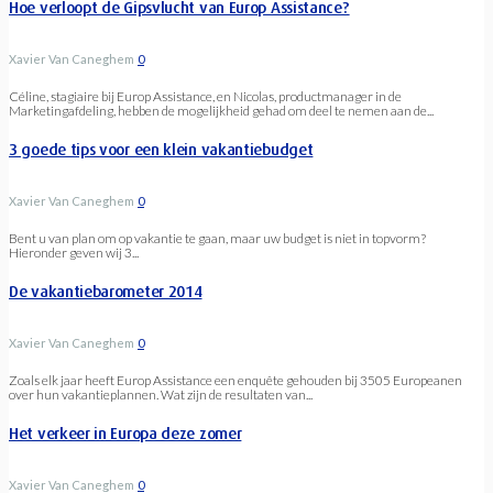
Hoe verloopt de Gipsvlucht van Europ Assistance?
Xavier Van Caneghem
0
Céline, stagiaire bij Europ Assistance, en Nicolas, productmanager in de
Marketingafdeling, hebben de mogelijkheid gehad om deel te nemen aan de...
3 goede tips voor een klein vakantiebudget
Xavier Van Caneghem
0
Bent u van plan om op vakantie te gaan, maar uw budget is niet in topvorm?
Hieronder geven wij 3...
De vakantiebarometer 2014
Xavier Van Caneghem
0
Zoals elk jaar heeft Europ Assistance een enquête gehouden bij 3505 Europeanen
over hun vakantieplannen. Wat zijn de resultaten van...
Het verkeer in Europa deze zomer
Xavier Van Caneghem
0