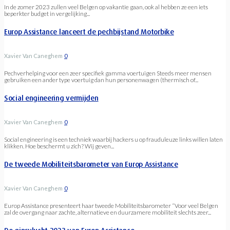
In de zomer 2023 zullen veel Belgen op vakantie gaan, ook al hebben ze een iets
beperkter budget in vergelijking...
Europ Assistance lanceert de pechbijstand Motorbike
Xavier Van Caneghem
0
Pechverhelping voor een zeer specifiek gamma voertuigen Steeds meer mensen
gebruiken een ander type voertuig dan hun personenwagen (thermisch of...
Social engineering vermijden
Xavier Van Caneghem
0
Social engineering is een techniek waarbij hackers u op frauduleuze links willen laten
klikken. Hoe beschermt u zich? Wij geven...
De tweede Mobiliteitsbarometer van Europ Assistance
Xavier Van Caneghem
0
Europ Assistance presenteert haar tweede Mobiliteitsbarometer “Voor veel Belgen
zal de overgang naar zachte, alternatieve en duurzamere mobiliteit slechts zeer...