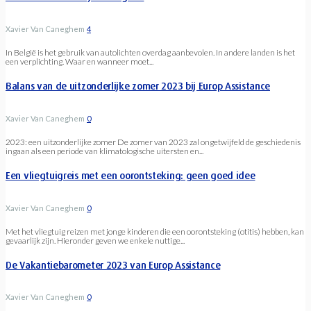
Xavier Van Caneghem
4
In België is het gebruik van autolichten overdag aanbevolen. In andere landen is het
een verplichting. Waar en wanneer moet...
Balans van de uitzonderlijke zomer 2023 bij Europ Assistance
Xavier Van Caneghem
0
2023: een uitzonderlijke zomer De zomer van 2023 zal ongetwijfeld de geschiedenis
ingaan als een periode van klimatologische uitersten en...
Een vliegtuigreis met een oorontsteking: geen goed idee
Xavier Van Caneghem
0
Met het vliegtuig reizen met jonge kinderen die een oorontsteking (otitis) hebben, kan
gevaarlijk zijn. Hieronder geven we enkele nuttige...
De Vakantiebarometer 2023 van Europ Assistance
Xavier Van Caneghem
0