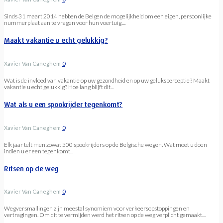
Sinds 31 maart 2014 hebben de Belgen de mogelijkheid om een eigen, persoonlijke
nummerplaat aan te vragen voor hun voertuig....
Maakt vakantie u echt gelukkig?
Xavier Van Caneghem
0
Wat is de invloed van vakantie op uw gezondheid en op uw geluksperceptie? Maakt
vakantie u echt gelukkig? Hoe lang blijft dit...
Wat als u een spookrijder tegenkomt?
Xavier Van Caneghem
0
Elk jaar telt men zowat 500 spookrijders op de Belgische wegen. Wat moet u doen
indien u er een tegenkomt...
Ritsen op de weg
Xavier Van Caneghem
0
Wegversmallingen zijn meestal synomiem voor verkeersopstoppingen en
vertragingen. Om dit te vermijden werd het ritsen op de weg verplicht gemaakt....