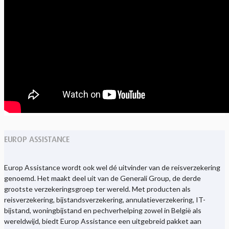
EUROP ASSISTANCE
Europ Assistance wordt ook wel dé uitvinder van de reisverzekering
genoemd. Het maakt deel uit van de Generali Group, de derde
grootste verzekeringsgroep ter wereld. Met producten als
reisverzekering, bijstandsverzekering, annulatieverzekering, IT-
bijstand, woningbijstand en pechverhelping zowel in België als
wereldwijd, biedt Europ Assistance een uitgebreid pakket aan