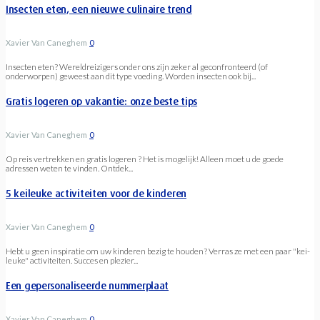
Insecten eten, een nieuwe culinaire trend
Xavier Van Caneghem
0
Insecten eten? Wereldreizigers onder ons zijn zeker al geconfronteerd (of
onderworpen) geweest aan dit type voeding. Worden insecten ook bij...
Gratis logeren op vakantie: onze beste tips
Xavier Van Caneghem
0
Op reis vertrekken en gratis logeren ? Het is mogelijk! Alleen moet u de goede
adressen weten te vinden. Ontdek...
5 keileuke activiteiten voor de kinderen
Xavier Van Caneghem
0
Hebt u geen inspiratie om uw kinderen bezig te houden? Verras ze met een paar "kei-
leuke" activiteiten. Succes en plezier...
Een gepersonaliseerde nummerplaat
Xavier Van Caneghem
0