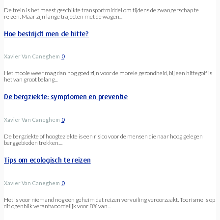
De trein is het meest geschikte transportmiddel om tijdens de zwangerschap te
reizen. Maar zijn lange trajecten met de wagen...
Hoe bestrijdt men de hitte?
Xavier Van Caneghem
0
Het mooie weer mag dan nog goed zijn voor de morele gezondheid, bij een hittegolf is
het van groot belang...
De bergziekte: symptomen en preventie
Xavier Van Caneghem
0
De bergziekte of hoogteziekte is een risico voor de mensen die naar hoog gelegen
berggebieden trekken....
Tips om ecologisch te reizen
Xavier Van Caneghem
0
Het is voor niemand nog een geheim dat reizen vervuiling veroorzaakt. Toerisme is op
dit ogenblik verantwoordelijk voor 8% van...