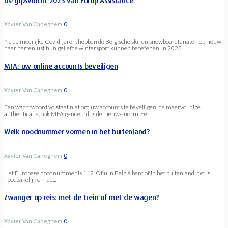
De gipsvlucht 2023 van Europ Assistance
Xavier Van Caneghem
0
Na de moeilijke Covid-jaren, hebben de Belgische ski- en snowboardfanaten opnieuw
naar hartenlust hun geliefde wintersport kunnen beoefenen. In 2023...
MFA: uw online accounts beveiligen
Xavier Van Caneghem
0
Een wachtwoord volstaat niet om uw accounts te beveiligen: de meervoudige
authenticatie, ook MFA genoemd, is de nieuwe norm. Een...
Welk noodnummer vormen in het buitenland?
Xavier Van Caneghem
0
Het Europese noodnummer is 112. Of u in België bent of in het buitenland, het is
noodzakelijk om de...
Zwanger op reis: met de trein of met de wagen?
Xavier Van Caneghem
0