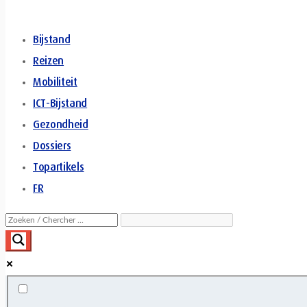
Bijstand
Reizen
Mobiliteit
ICT-Bijstand
Gezondheid
Dossiers
Topartikels
FR