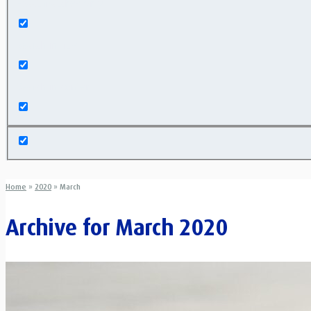
Exact matches only
Search in title
Search in content
Home
»
2020
»
March
Archive for
March 2020