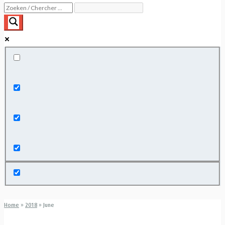
Exact matches only
Search in title
Search in content
Home
»
2018
»
June