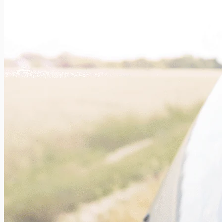
Xavier Van Caneghem
0
Eté et temps chaud riment souvent avec baignades
rafraichissantes. Mais attention, car comme pour les hommes,
celles-ci ne sont pas...
Sécuriser son wifi pour contrer le piratage
Xavier Van Caneghem
0
Sécuriser son wifi n’est pas si compliqué. Mot de passe,
identifiant, WPA, Ethernet … On vous explique comment
renforcer la...