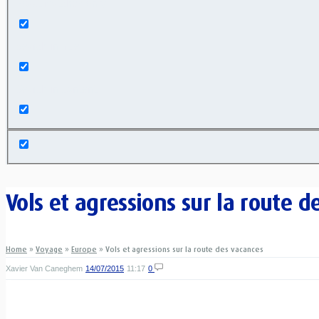
Exact matches only
Search in title
Search in content
Vols et agressions sur la route d
Home
»
Voyage
»
Europe
»
Vols et agressions sur la route des vacances
Xavier Van Caneghem
14/07/2015
11:17
0