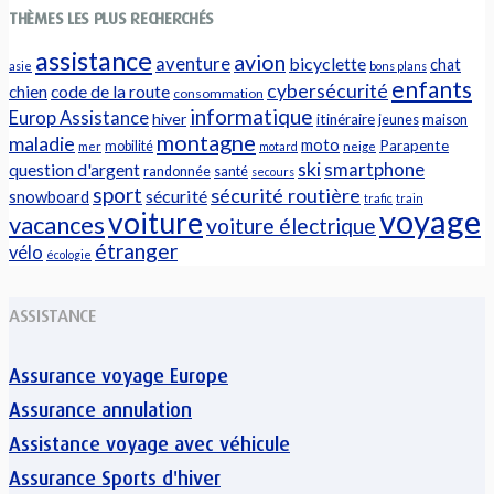
THÈMES LES PLUS RECHERCHÉS
assistance
avion
aventure
bicyclette
chat
asie
bons plans
enfants
cybersécurité
chien
code de la route
consommation
informatique
Europ Assistance
hiver
itinéraire
jeunes
maison
montagne
maladie
moto
Parapente
mobilité
mer
motard
neige
ski
question d'argent
smartphone
randonnée
santé
secours
sport
sécurité routière
sécurité
snowboard
trafic
train
voyage
voiture
vacances
voiture électrique
étranger
vélo
écologie
ASSISTANCE
Assurance voyage Europe
Assurance annulation
Assistance voyage avec véhicule
Assurance Sports d'hiver