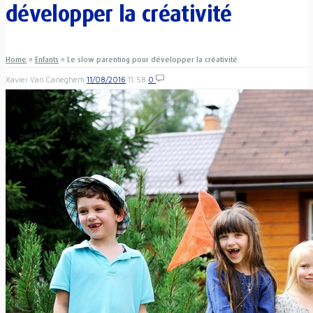
développer la créativité
Home
»
Enfants
»
Le slow parenting pour développer la créativité
Xavier Van Caneghem
11/08/2016
11:58
0