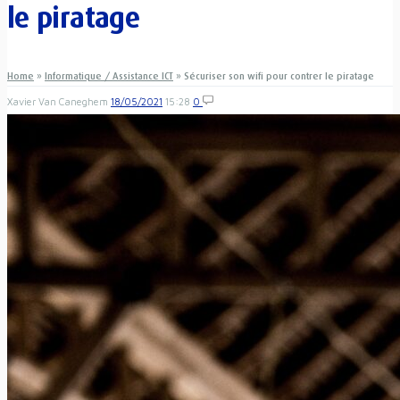
le piratage
Home
»
Informatique / Assistance ICT
»
Sécuriser son wifi pour contrer le piratage
Xavier Van Caneghem
18/05/2021
15:28
0