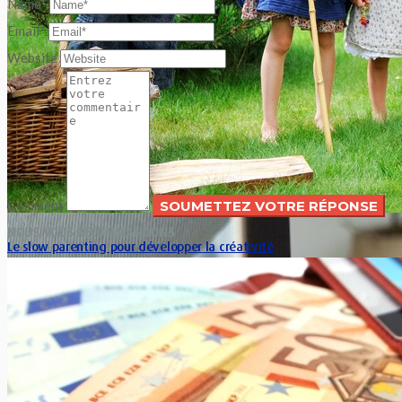
Name*
Email*
Website
Comment
NOUS VOUS RECOMMANDONS
Le slow parenting pour développer la créativité
Xavier Van Caneghem
0
Pendant les vacances chez soi ou à l’étranger, il est
parfaitement possible de faire place à un emploi du temps...