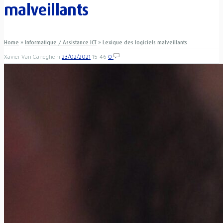
malveillants
Home
»
Informatique / Assistance ICT
»
Lexique des logiciels malveillants
Xavier Van Caneghem
23/02/2021
15:46
0