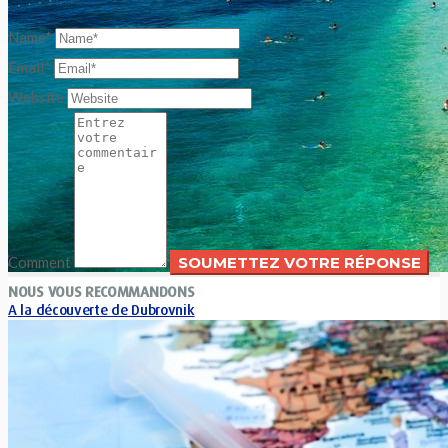
Name*
Email*
Website
Comment
NOUS VOUS RECOMMANDONS
A la découverte de Dubrovnik
Xavier Van Caneghem
0
« Dubrovnik, la ville au nom de mot de passe mystérieux» Vous
avez choisi Dubrovnik comme prochaine destination de
voyage ? C’est...