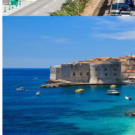
Conduire à gauche à l’étranger
Xavier Van Caneghem
0
Dans beaucoup de pays, la conduite automobile s’effectue à
gauche de la route. Pas facile donc pour des conducteurs
habitués...
Les prévisions du trafic de l’été 2026
Xavier Van Caneghem
0
Voici le calendrier des prévisions du trafic en Belgique et dans
les pays les plus fréquentés pendant l’été 2026 Pour...
Laisser une réponse