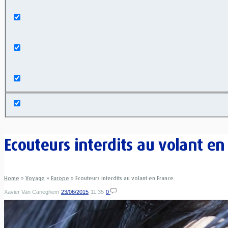
Exact matches only
Search in title
Search in content
Ecouteurs interdits au volant en
Home
»
Voyage
»
Europe
»
Ecouteurs interdits au volant en France
Xavier Van Caneghem
23/06/2015
11:35
0