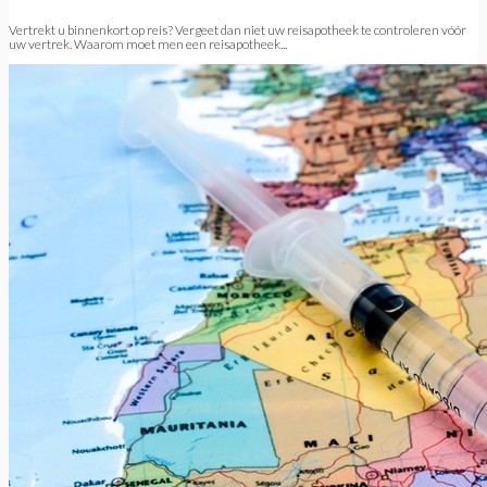
Vertrekt u binnenkort op reis? Vergeet dan niet uw reisapotheek te controleren vóór
uw vertrek. Waarom moet men een reisapotheek...