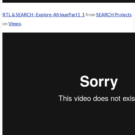
RTL & SEARCH -Explore-AfriquePart1_1
from
SEARCH Projects
on
Vimeo
.