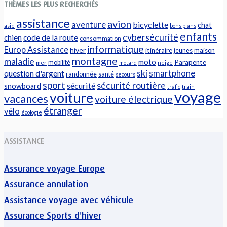
THÈMES LES PLUS RECHERCHÉS
assistance
avion
aventure
bicyclette
chat
asie
bons plans
enfants
cybersécurité
chien
code de la route
consommation
informatique
Europ Assistance
hiver
itinéraire
jeunes
maison
montagne
maladie
moto
Parapente
mobilité
mer
motard
neige
ski
question d'argent
smartphone
randonnée
santé
secours
sport
sécurité routière
sécurité
snowboard
trafic
train
voyage
voiture
vacances
voiture électrique
étranger
vélo
écologie
ASSISTANCE
Assurance voyage Europe
Assurance annulation
Assistance voyage avec véhicule
Assurance Sports d'hiver