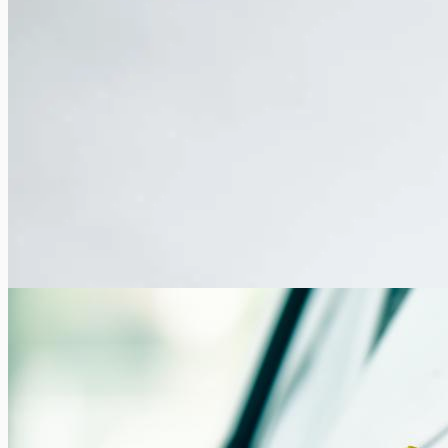
Les coûts d’une assistance médicale
Xavier Van Caneghem
5
Vous êtes-vous jamais posé la question à combien peuvent
s’élever les coûts d’une assistance médicale? Europ Assistance
est bien placée...