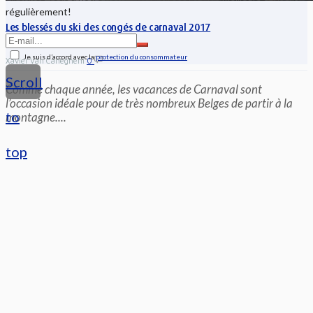
régulièrement!
Les blessés du ski des congés de carnaval 2017
Je suis d’accord avec la
protection du consommateur
Xavier Van Caneghem
0
Scroll
Comme chaque année, les vacances de Carnaval sont
l’occasion idéale pour de très nombreux Belges de partir à la
to
montagne....
top