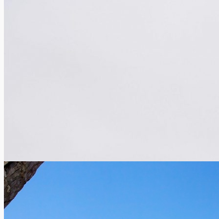
Assistance automobile: alliance RAC, VHD et Europ Assistance
Xavier Van Caneghem
0
RAC, VHD et Europ Assistance s’allient pour proposer à leurs
clients de nouvelles solutions d’assistance automobile Les