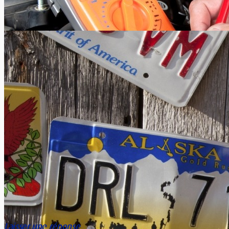
Comment choisir son compteur de vélo?
Alain Dierckx
0
Vous aimez faire du vélo et parcourir de longues distances ?
Vous ne voulez pas vous perdre en chemin et...
Eviter la panne de batterie voiture
Laisser une réponse