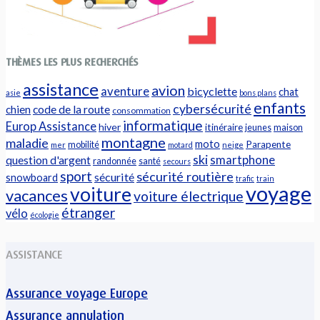
THÈMES LES PLUS RECHERCHÉS
assistance
avion
aventure
bicyclette
chat
asie
bons plans
enfants
cybersécurité
chien
code de la route
consommation
informatique
Europ Assistance
hiver
itinéraire
jeunes
maison
montagne
maladie
moto
Parapente
mobilité
mer
motard
neige
ski
question d'argent
smartphone
randonnée
santé
secours
sport
sécurité routière
sécurité
snowboard
trafic
train
voyage
voiture
vacances
voiture électrique
étranger
vélo
écologie
ASSISTANCE
Assurance voyage Europe
Assurance annulation