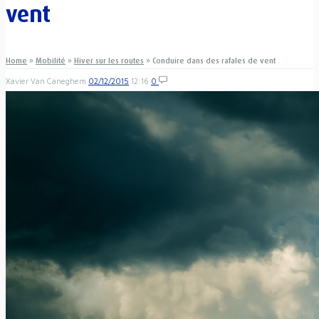
vent
Home
»
Mobilité
»
Hiver sur les routes
»
Conduire dans des rafales de vent
Xavier Van Caneghem
02/12/2015
12:16
0