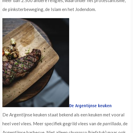
meer dan 2.500 andere religies, waaronder het protestantisme,
de pinksterbeweging, de Islam en het Jodendom.
De Argentijnse keuken
De Argentijnse keuken staat bekend als een keuken met vooral
heel veel vlees. Meer specifiek gegrild vlees van de
parrillada
, de
Argentijnse barbecue. Niet alleen
churrasco
(biefstuk) maar ook