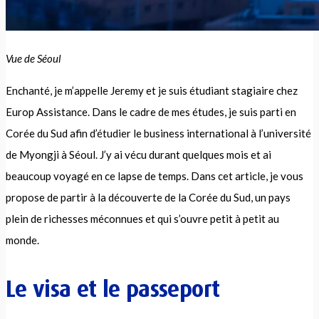
Vue de Séoul
Enchanté, je m’appelle Jeremy et je suis étudiant stagiaire chez
Europ Assistance. Dans le cadre de mes études, je suis parti en
Corée du Sud afin d’étudier le business international
à l’université
de
Myongji
à Séoul. J’y ai vécu durant quelques moi
s et ai
beaucoup voyag
é
en ce laps
e
de
temps.
Dans cet article
, je vous
propose de partir à la découver
te de la Corée du Sud
, un pays
plein de
richesses méconnues et qui s’ouvre petit à petit au
monde.
Le visa et le passeport