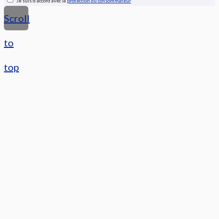
Je suis d’accord avec la
protection du consommateur
Scroll
to
top