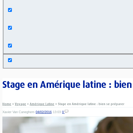
Exact matches only
Search in title
Search in content
Stage en Amérique latine : bien
Home
»
Voyage
»
Amérique Latine
»
Stage en Amérique latine : bien se préparer
Xavier Van Caneghem
04/02/2016
13:03
0