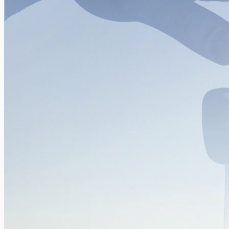
Tom de Dorlodot, parapentiste et aventurier, nous livre
quelques conseils et raconte un de ses voyages pendant lequel
il a...