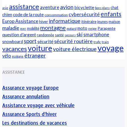
assistance
avion
aventure
bicyclette
chat
asie
bons plans
enfants
cybersécurité
chien
code de la route
consommation
informatique
Europ Assistance
hiver
itinéraire
jeunes
maison
montagne
maladie
moto
Parapente
mobilité
mer
motard
neige
ski
question d'argent
smartphone
randonnée
santé
secours
sport
sécurité routière
sécurité
snowboard
trafic
train
voyage
voiture
vacances
voiture électrique
étranger
vélo
écologie
ASSISTANCE
Assurance voyage Europe
Assurance annulation
Assistance voyage avec véhicule
Assurance Sports d'hiver
Les destinations de vacances