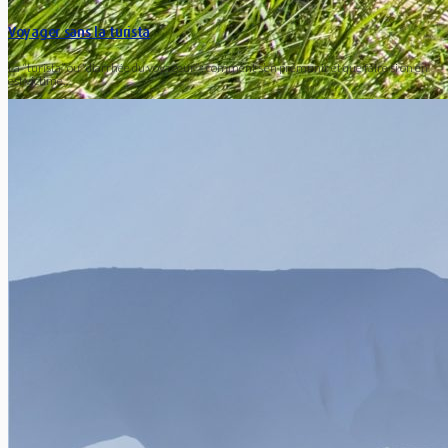
Voyager sans la turista
La “turista” ou “diarrhée du voyageur” : comment s’en prémunir et que faire si on en
est victime…
Réduire son empreinte écologique en voyage
Xavier Van Caneghem
0