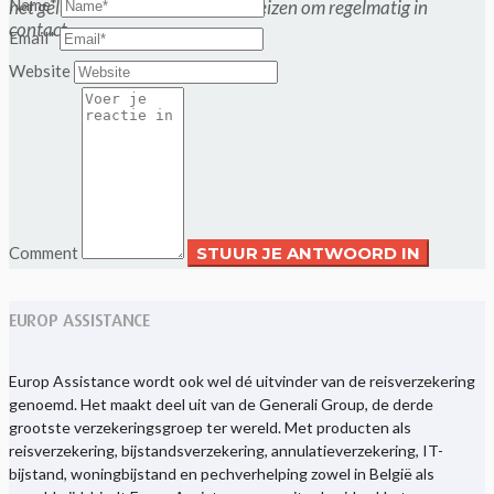
Name*
het geluk gehad tijdens zijn vele reizen om regelmatig in
contact...
Email*
Website
Comment
EUROP ASSISTANCE
Europ Assistance wordt ook wel dé uitvinder van de reisverzekering
genoemd. Het maakt deel uit van de Generali Group, de derde
grootste verzekeringsgroep ter wereld. Met producten als
reisverzekering, bijstandsverzekering, annulatieverzekering, IT-
bijstand, woningbijstand en pechverhelping zowel in België als