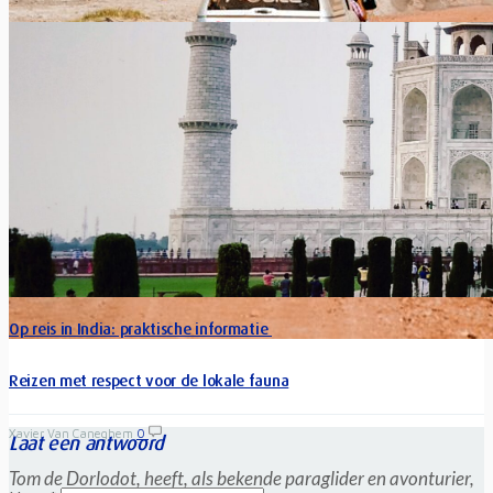
Is een internationaal rijbewijs nuttig of verplicht?
Xavier Van Caneghem
0
Plant u binnenkort een autoreis of wilt u een voertuig huren in
het buitenland? Ga dan zeker na of u...
Op reis in India: praktische informatie
Reizen met respect voor de lokale fauna
Xavier Van Caneghem
0
Laat een antwoord
Tom de Dorlodot, heeft, als bekende paraglider en avonturier,