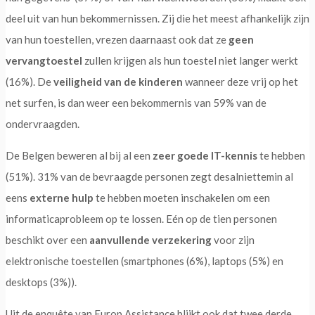
deel uit van hun bekommernissen. Zij die het meest afhankelijk zijn
van hun toestellen, vrezen daarnaast ook dat ze
geen
vervangtoestel
zullen krijgen als hun toestel niet langer werkt
(16%). De
veiligheid van de kinderen
wanneer deze vrij op het
net surfen, is dan weer een bekommernis van 59% van de
ondervraagden.
De Belgen beweren al bij al een
zeer goede IT-kennis
te hebben
(51%). 31% van de bevraagde personen zegt desalniettemin al
eens
externe hulp
te hebben moeten inschakelen om een
informaticaprobleem op te lossen. Eén op de tien personen
beschikt over een
aanvullende verzekering
voor zijn
elektronische toestellen (smartphones (6%), laptops (5%) en
desktops (3%)).
Uit de enquête van Europ Assistance blijkt ook dat twee derde