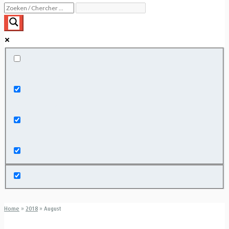
Exact matches only
Search in title
Search in content
Home
»
2018
»
August