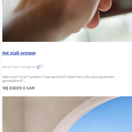
Het eCall-systeem
Xavier Van Caneghem
0
Wat is het “eCall”-systeem? Hoe werkt het? Moet het in elk voertuig worden
geïnstalleerd? ...
WIJ RADEN U AAN