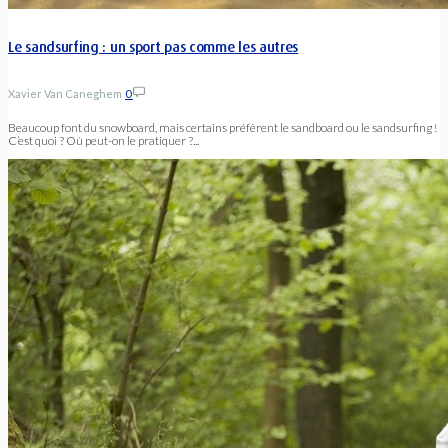
Le sandsurfing : un sport pas comme les autres
Xavier Van Caneghem
0
Beaucoup font du snowboard, mais certains préfèrent le sandboard ou le sandsurfing !
C’est quoi ? Où peut-on le pratiquer ?...