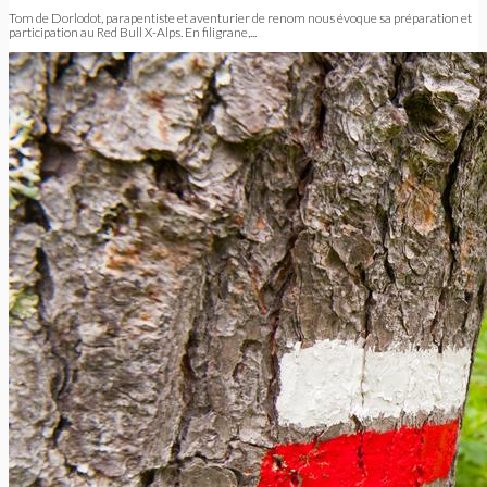
Tom de Dorlodot, parapentiste et aventurier de renom nous évoque sa préparation et
participation au Red Bull X-Alps. En filigrane,...