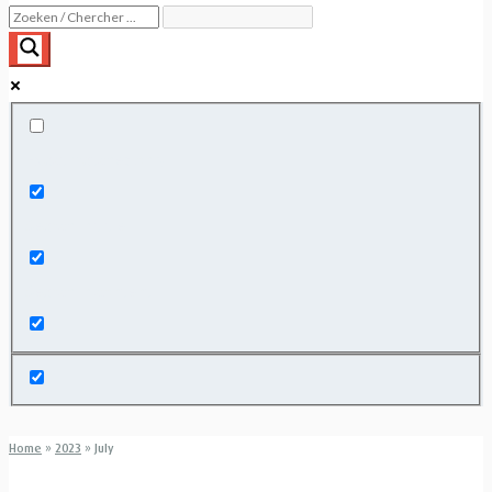
Exact matches only
Search in title
Search in content
Home
»
2023
»
July