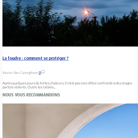
La foudre : comment se protéger ?
Xavier Van Caneghem
0
Après quelques jours de fortes chaleurs, il n’est pas rare d’être confronté à des orages
parfois violents. Outre les rafales...
NOUS VOUS RECOMMANDONS