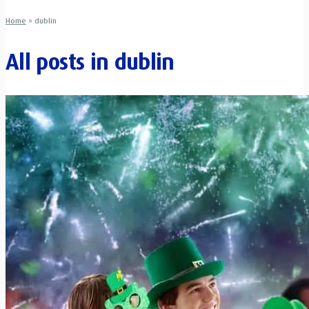
Home
»
dublin
All posts in
dublin