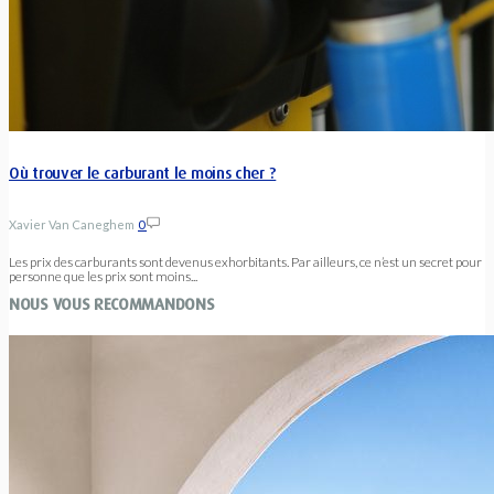
Où trouver le carburant le moins cher ?
Xavier Van Caneghem
0
Les prix des carburants sont devenus exhorbitants. Par ailleurs, ce n’est un secret pour
personne que les prix sont moins...
NOUS VOUS RECOMMANDONS