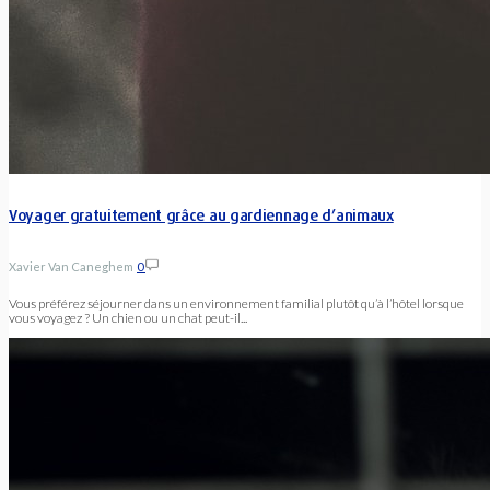
Voyager gratuitement grâce au gardiennage d’animaux
Xavier Van Caneghem
0
Vous préférez séjourner dans un environnement familial plutôt qu’à l’hôtel lorsque
vous voyagez ? Un chien ou un chat peut-il...