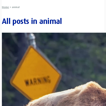
Home
»
animal
All posts in
animal