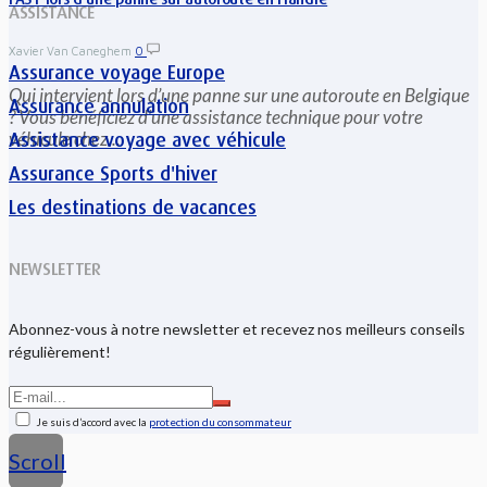
ASSISTANCE
Xavier Van Caneghem
0
Assurance voyage Europe
Qui intervient lors d’une panne sur une autoroute en Belgique
Assurance annulation
? Vous bénéficiez d’une assistance technique pour votre
véhicule chez...
Assistance voyage avec véhicule
Assurance Sports d'hiver
Les destinations de vacances
NEWSLETTER
Abonnez-vous à notre newsletter et recevez nos meilleurs conseils
régulièrement!
Je suis d’accord avec la
protection du consommateur
Scroll