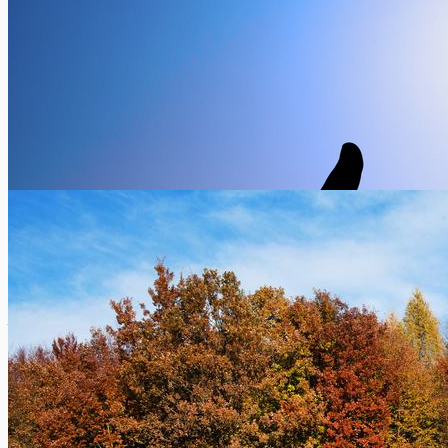
Les avions des neiges 2016 d’Europ Assistance
Xavier Van Caneghem
2
Les “Avions des neiges” Samedi 13 février 2016, Europ
Assistance a rapatrié 47 personnes vers la Belgique à bord de
deux...