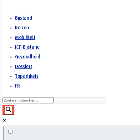
Bijstand
Reizen
Mobiliteit
ICT-Bijstand
Gezondheid
Dossiers
Topartikels
FR