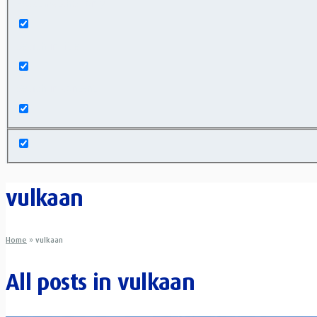
Exact matches only
Search in title
Search in content
vulkaan
Home
»
vulkaan
All posts in
vulkaan