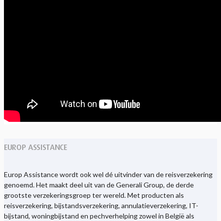
EUROP ASSISTANCE
Europ Assistance wordt ook wel dé uitvinder van de reisverzekering
genoemd. Het maakt deel uit van de Generali Group, de derde
grootste verzekeringsgroep ter wereld. Met producten als
reisverzekering, bijstandsverzekering, annulatieverzekering, IT-
bijstand, woningbijstand en pechverhelping zowel in België als