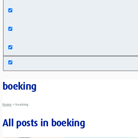
Exact matches only
Search in title
Search in content
boeking
Home
»
boeking
All posts in
boeking