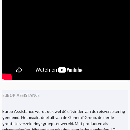
EUROP ASSISTANCE
Europ Assistance wordt ook wel dé uitvinder van de reisverzekering
genoemd. Het maakt deel uit van de Generali Group, de derde
grootste verzekeringsgroep ter wereld. Met producten als
reisverzekering, bijstandsverzekering, annulatieverzekering, IT-