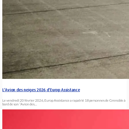
L’Avion des neiges 2026 d’Europ Assistance
Le vendredi 20 février 2026, Europ Assistance a rapatrié 18 personnes de Grenoble à
bord de son “Avion des…