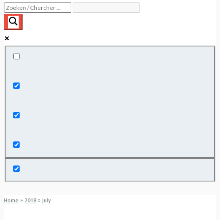
Exact matches only
Search in title
Search in content
Home
»
2018
»
July