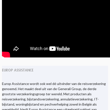
EUROP ASSISTANCE
Europ Assistance wordt ook wel dé uitvinder van de reisverzekering
genoemd. Het maakt deel uit van de Generali Group, de derde
grootste verzekeringsgroep ter wereld. Met producten als
reisverzekering, bijstandsverzekering, annulatieverzekering, IT-
bijstand, woningbijstand en pechverhelping zowel in België als
wereldwijd, biedt Europ Assistance een uitgebreid pakket aan