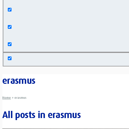
Exact matches only
Search in title
Search in content
erasmus
Home
»
erasmus
All posts in
erasmus