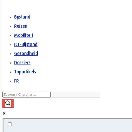
Bijstand
Reizen
Mobiliteit
ICT-Bijstand
Gezondheid
Dossiers
Topartikels
FR