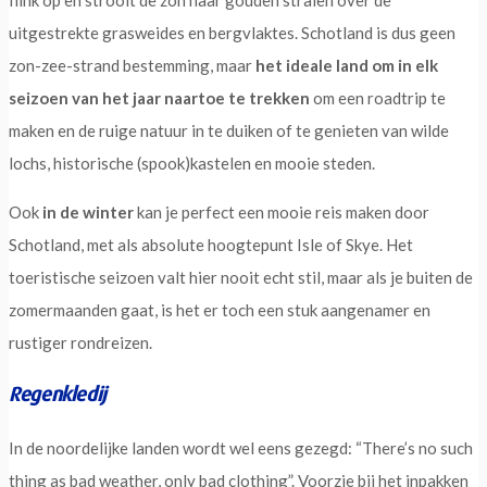
flink op en strooit de zon haar gouden stralen over de
uitgestrekte grasweides en bergvlaktes. Schotland is dus geen
zon-zee-strand bestemming, maar
het ideale land om in elk
seizoen van het jaar naartoe te trekken
om een roadtrip te
maken en de ruige natuur in te duiken of te genieten van wilde
lochs, historische (spook)kastelen en mooie steden.
Ook
in de winter
kan je perfect een mooie reis maken door
Schotland, met als absolute hoogtepunt Isle of Skye. Het
toeristische seizoen valt hier nooit echt stil, maar als je buiten de
zomermaanden gaat, is het er toch een stuk aangenamer en
rustiger rondreizen.
Regenkledij
In de noordelijke landen wordt wel eens gezegd: “There’s no such
thing as bad weather, only bad clothing”. Voorzie bij het inpakken