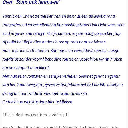
Over “Soms ook heimwee”
Yannick en Charlotte trekken samen en/of alleen de wereld rond,
fotograferend en vertellend op hun reisblog
Soms Ook Heimwee
. Hem
vind je genietend terug met zijn camera ergens hoog op een bergtop,
zij duikt het liefst diep onder de zee op zoek naar walvissen.
Hun favoriete activiteiten? Kamperen in verwilderde bossen, lange
roadtrips zonder vooraf bepaalde routes en vooral: jou warm maken
om ook eropuit te trekken!
Met hun reisavonturen en eerlijke verhalen over het genot en gemis
van het “onderweg zijn”, geven ze twijfelaars net dat laatste duwtje in
de rug om hun wilde dromen zelf waar te maken.
Ontdek hun website
door hier te klikken
.
This slideshow requires JavaScript.
Foto’s : Tenzij anders vermeld © Yannick De Pauw – Soms ook