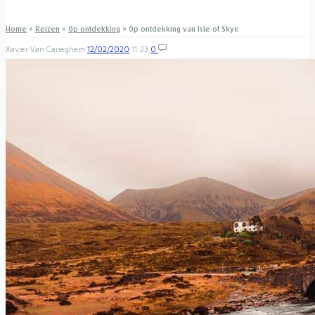
Home
»
Reizen
»
Op ontdekking
»
Op ontdekking van Isle of Skye
Xavier Van Caneghem
12/02/2020
11:23
0