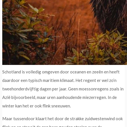
Schotland is volledig omgeven door oceanen en zeeën en heeft
daardoor een typisch maritiem klimaat. Het regent er wel zo’n
tweehonderdvijftig dagen per jaar. Geen moessonregens zoals in
Azië bijvoorbeeld, maar uren aanhoudende miezerregen. In de
winter kan het er ook flink sneeuwen.
Maar tussendoor klaart het door de strakke zuidwestenwind ook