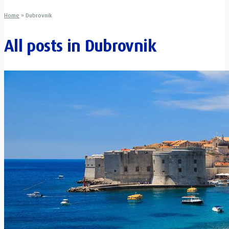
Home
»
Dubrovnik
All posts in
Dubrovnik