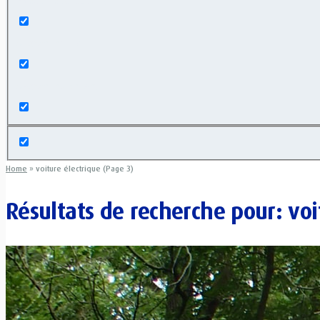
Search in title
Search in content
Home
»
voiture électrique (Page 3)
Résultats de recherche pour:
voi