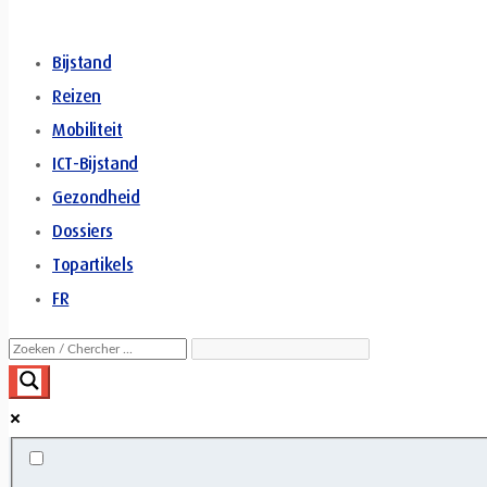
Bijstand
Reizen
Mobiliteit
ICT-Bijstand
Gezondheid
Dossiers
Topartikels
FR