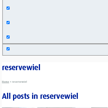
Exact matches only
Search in title
Search in content
reservewiel
Home
»
reservewiel
All posts in
reservewiel