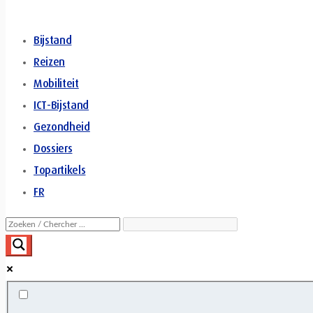
Bijstand
Reizen
Mobiliteit
ICT-Bijstand
Gezondheid
Dossiers
Topartikels
FR