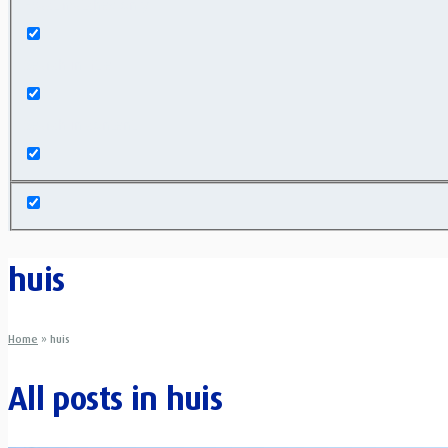
Exact matches only
Search in title
Search in content
huis
Home
»
huis
All posts in
huis